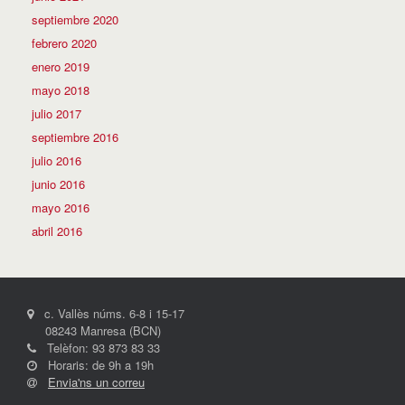
septiembre 2020
febrero 2020
enero 2019
mayo 2018
julio 2017
septiembre 2016
julio 2016
junio 2016
mayo 2016
abril 2016
c. Vallès núms. 6-8 i 15-17
08243 Manresa (BCN)
Telèfon: 93 873 83 33
Horaris: de 9h a 19h
Envia'ns un correu