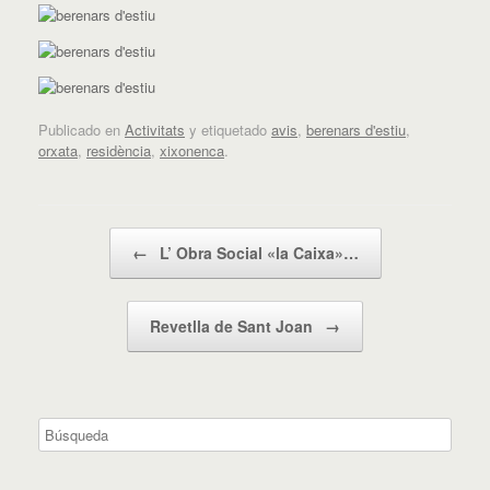
Publicado en
Activitats
y etiquetado
avis
,
berenars d'estiu
,
orxata
,
residència
,
xixonenca
.
Navegador de artículos
←
L’ Obra Social «la Caixa»…
Revetlla de Sant Joan
→