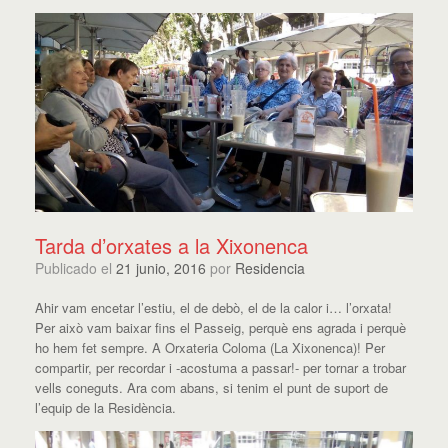
Tarda d’orxates a la Xixonenca
Publicado el
21 junio, 2016
por
Residencia
Ahir vam encetar l’estiu, el de debò, el de la calor i… l’orxata!
Per això vam baixar fins el Passeig, perquè ens agrada i perquè
ho hem fet sempre. A Orxateria Coloma (La Xixonenca)! Per
compartir, per recordar i -acostuma a passar!- per tornar a trobar
vells coneguts. Ara com abans, si tenim el punt de suport de
l’equip de la Residència.