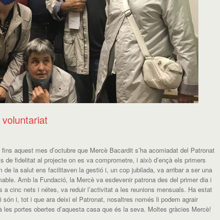
 voluntariat
at fins aquest mes d’octubre que Mercè Bacardit s’ha acomiadat del Patronat
 de fidelitat al projecte on es va comprometre, i això d’ençà els primers
e la salut ens facilitaven la gestió i, un cop jubilada, va arribar a ser una
mable. Amb la Fundació, la Mercè va esdevenir patrona des del primer dia i
 a cinc nets i nétes, va reduir l’activitat a les reunions mensuals. Ha estat
són i, tot i que ara deixi el Patronat, nosaltres només li podem agrair
drà les portes obertes d’aquesta casa que és la seva. Moltes gràcies Mercè!