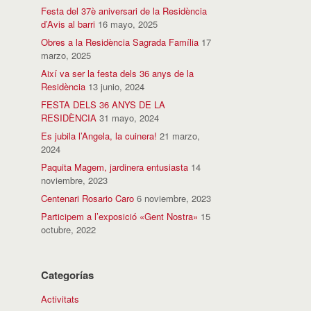
Festa del 37è aniversari de la Residència
d’Avis al barri
16 mayo, 2025
Obres a la Residència Sagrada Família
17
marzo, 2025
Així va ser la festa dels 36 anys de la
Residència
13 junio, 2024
FESTA DELS 36 ANYS DE LA
RESIDÈNCIA
31 mayo, 2024
Es jubila l’Angela, la cuinera!
21 marzo,
2024
Paquita Magem, jardinera entusiasta
14
noviembre, 2023
Centenari Rosario Caro
6 noviembre, 2023
Participem a l’exposició «Gent Nostra»
15
octubre, 2022
Categorías
Activitats