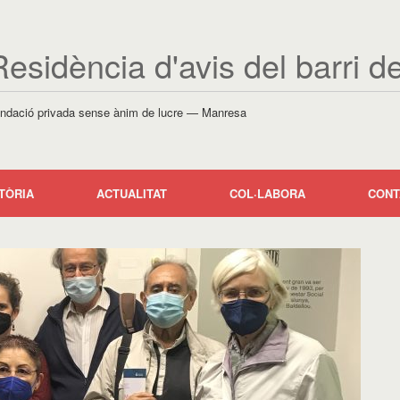
Residència d'avis del barri d
ndació privada sense ànim de lucre — Manresa
TÒRIA
ACTUALITAT
COL·LABORA
CONT