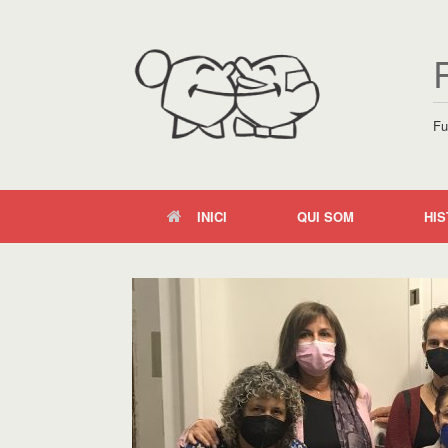
Fu
INICI
QUI SOM
HIS