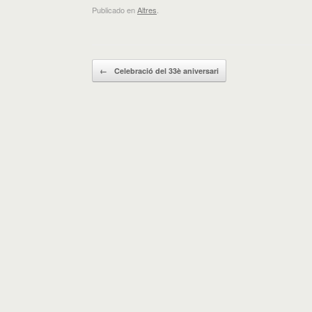
Publicado en
Altres
.
Navegador de artículos
←
Celebració del 33è aniversari