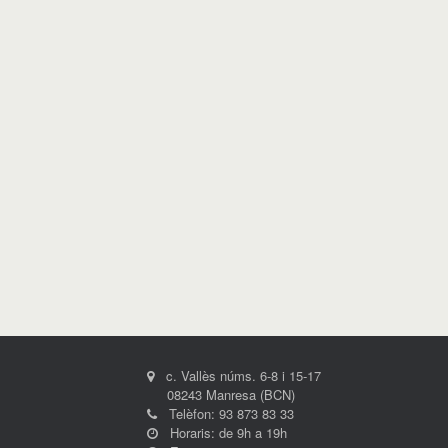
c. Vallès núms. 6-8 i 15-17
08243 Manresa (BCN)
Telèfon: 93 873 83 33
Horaris: de 9h a 19h