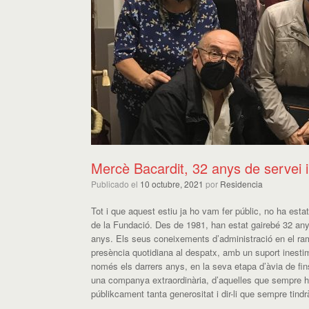
Mercè Bacardit, 32 anys de servei i
Publicado el
10 octubre, 2021
por
Residencia
Tot i que aquest estiu ja ho vam fer públic, no ha est
de la Fundació. Des de 1981, han estat gairebé 32 anys
anys. Els seus coneixements d’administració en el ram d
presència quotidiana al despatx, amb un suport inesti
només els darrers anys, en la seva etapa d’àvia de fins
una companya extraordinària, d’aquelles que sempre hi 
públikcament tanta generositat i dir-li que sempre tin