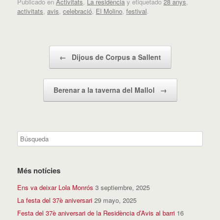
Publicado en
Activitats
,
La residència
y etiquetado
28 anys
,
activitats
,
avis
,
celebració
,
El Molino
,
festival
.
Navegador de artículos
←
Dijous de Corpus a Sallent
Berenar a la taverna del Mallol
→
Més notícies
Ens va deixar Lola Monrós
3 septiembre, 2025
La festa del 37è aniversari
29 mayo, 2025
Festa del 37è aniversari de la Residència d’Avis al barri
16