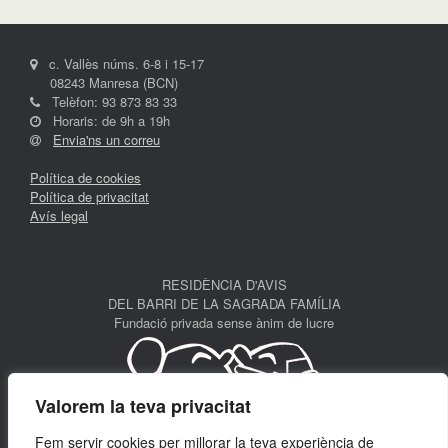
c. Vallès núms. 6-8 i 15-17
08243 Manresa (BCN)
Telèfon: 93 873 83 33
Horaris: de 9h a 19h
Envia'ns un correu
Política de cookies
Política de privacitat
Avís legal
RESIDÈNCIA D'AVIS
DEL BARRI DE LA SAGRADA FAMÍLIA
Fundació privada sense ànim de lucre
Valorem la teva privacitat
Fem servir cookies per millorar la teva experiència de