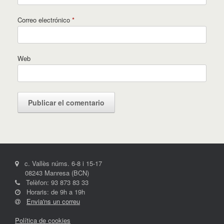
Correo electrónico
*
Web
c. Vallès núms. 6-8 i 15-17
08243 Manresa (BCN)
Telèfon: 93 873 83 33
Horaris: de 9h a 19h
Envia'ns un correu
Política de cookies