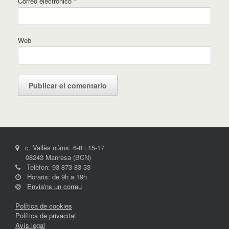
Correo electrónico
*
Web
c. Vallès núms. 6-8 i 15-17
08243 Manresa (BCN)
Telèfon: 93 873 83 33
Horaris: de 9h a 19h
Envia'ns un correu
Política de cookies
Política de privacitat
Avís legal