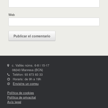
Web
c. Vallès núms. 6-8 i 15-17
08243 Manresa (BCN)
Telèfon: 93 873 83 33
Horaris: de 9h a 19h
Envia'ns un correu
Política de cookies
Política de privacitat
Avís legal