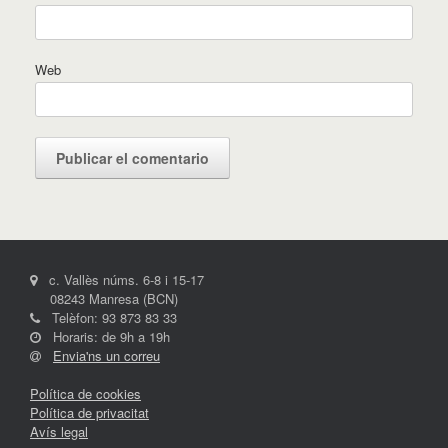
Web
c. Vallès núms. 6-8 i 15-17
08243 Manresa (BCN)
Telèfon: 93 873 83 33
Horaris: de 9h a 19h
Envia'ns un correu
Política de cookies
Política de privacitat
Avís legal