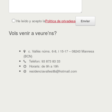
He leído y acepto la
Politica de privadesa
Vols venir a veure’ns?
c. Vallès núms. 6-8, i 15-17 – 08243 Manresa
(BCN)
Telèfon: 93 873 83 33
Horaris: de 9h a 19h
residenciavalles8b@hotmail.com