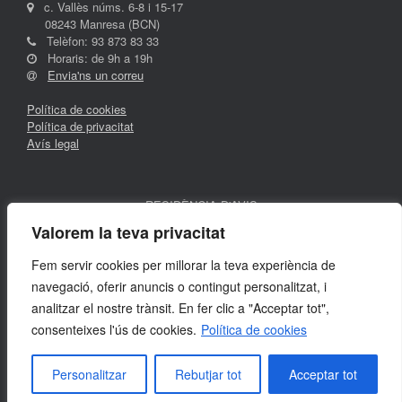
c. Vallès núms. 6-8 i 15-17
08243 Manresa (BCN)
Telèfon: 93 873 83 33
Horaris: de 9h a 19h
Envia'ns un correu
Política de cookies
Política de privacitat
Avís legal
RESIDÈNCIA D'AVIS
DEL BARRI DE LA SAGRADA FAMÍLIA
Valorem la teva privacitat
Fundació privada sense ànim de lucre
Fem servir cookies per millorar la teva experiència de
navegació, oferir anuncis o contingut personalitzat, i
analitzar el nostre trànsit. En fer clic a "Acceptar tot",
consenteixes l'ús de cookies.
Política de cookies
Personalitzar
Rebutjar tot
Acceptar tot