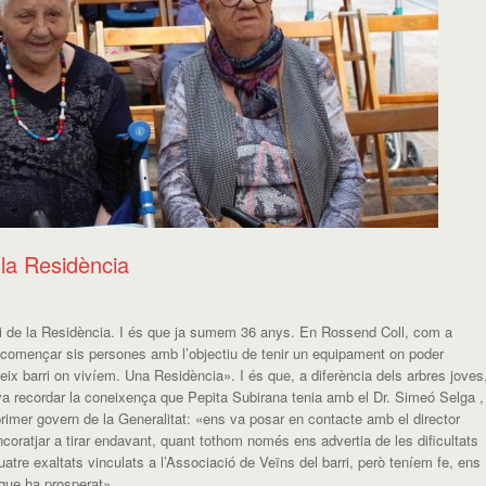
 la Residència
ari de la Residència. I és que ja sumem 36 anys. En Rossend Coll, com a
 començar sis persones amb l’objectiu de tenir un equipament on
poder
eix barri
on vivíem. Una Residència». I és que, a diferència dels arbres joves
a recordar
la coneixença que
Pepita Subirana
tenia amb el Dr. Simeó
Selga
,
primer govern de
la Generalitat
:
«
ens va posar en contacte amb el director
coratja
r
a tirar endavant, quant tothom
només
ens advertia de les dificultats
atre exaltats vinculats a l’Associació de Veïns
del barri, però
teníem fe, ens
 que ha prosperat».