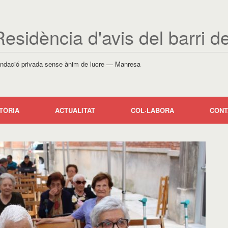
Residència d'avis del barri d
ndació privada sense ànim de lucre — Manresa
TÒRIA
ACTUALITAT
COL·LABORA
CONT