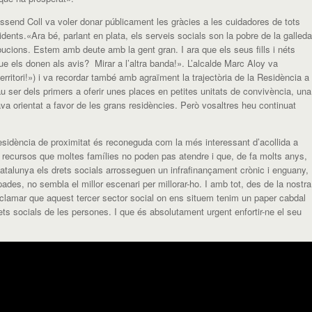
ossend Coll va voler
donar
públicament les gràcies
a les cuidadores
de tots
idents.
«
Ara b
é, parlant en
plata, els serveis socials son la pobre de la galleda
bucions.
Estem amb deute amb la gent gran.
I ara que e
ls seus fills i néts
que
els
donen als avis? Mirar a l’altra banda
!». L’alcalde Marc Aloy va
erritori
!») i va recordar també amb agraïment la trajectòria de la Residència a
Vau ser dels primers a oferir unes places en petites unitats de convivència, una
va orientat a favor de les grans residències. Però vosaltres heu continuat
esidència de proximitat
és reconeguda com la més interessant d’acollida a
 recursos que moltes famí
lies no poden pas atendre i que, de fa molts anys,
Catalunya
els drets socials arrosseguen un infrafinançament crònic i enguany,
pades, no sembla el millor escenari per
millorar-ho. I amb tot, des de la nostra
lamar que aquest tercer sector social on ens situem tenim un paper cabdal
drets socials de les persones. I que és absolutament urgent
enfortir
-ne el seu