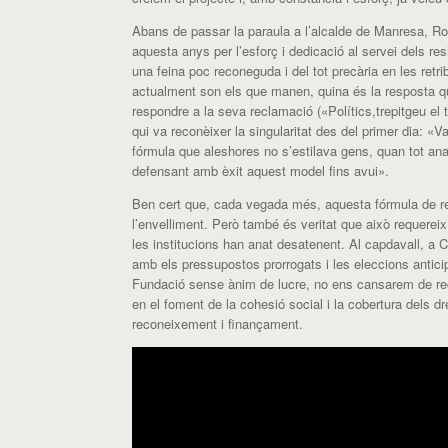
Abans de passar la paraula a l’alcalde de Manresa, R
aquesta anys
per l’esforç i dedicació al servei dels res
una feina
poc reconeguda i del tot precària en les retri
actualment
s
on els que manen, qu
ina és la resposta 
respondre a la
seva reclamació
(«
Polítics
,
trepitgeu el t
qui va reconèixer la singularitat des del primer dia: «
fórmula que aleshores no s’estilava gens, quan tot ana
defensant amb èxit aquest model fins avui
».
Ben cert que, cada vegada més, aquesta fórmula
de r
l’envelliment
. Però també és veritat
que això requereix
les institucions han anat desatenent.
Al capdavall, a 
amb
els
pressupostos prorrogats i
l
es eleccions antici
Fundació sense ànim de lucre, no ens cansarem de rec
en el foment de la cohesió social i la cobertura dels 
reconeixement i finançament.