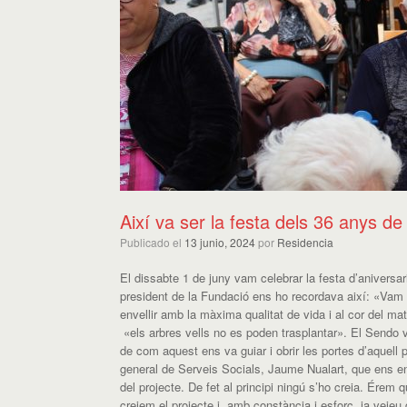
Així va ser la festa dels 36 anys de
Publicado el
13 junio, 2024
por
Residencia
El dissabte 1 de juny vam celebrar la festa d’anivers
president de la Fundació ens ho recordava així: «Vam
envellir amb la màxima qualitat de vida
i
al cor del mat
«e
ls arbres vells no es poden trasplantar
». El
Sendo
v
de com aquest ens va
guiar i obrir les portes
d’
a
quell 
general de Serveis Socials
,
Jaume Nualart
,
que ens en
del projecte. De fet al principi ningú s’ho creia. Ér
em qu
creiem
el projecte i
,
amb constància i esforç
, ja veieu