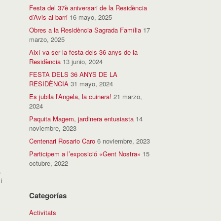
Festa del 37è aniversari de la Residència
d’Avis al barri
16 mayo, 2025
Obres a la Residència Sagrada Família
17
marzo, 2025
Així va ser la festa dels 36 anys de la
Residència
13 junio, 2024
FESTA DELS 36 ANYS DE LA
RESIDÈNCIA
31 mayo, 2024
Es jubila l’Angela, la cuinera!
21 marzo,
2024
Paquita Magem, jardinera entusiasta
14
noviembre, 2023
Centenari Rosario Caro
6 noviembre, 2023
Participem a l’exposició «Gent Nostra»
15
octubre, 2022
,
 i
Categorías
Activitats